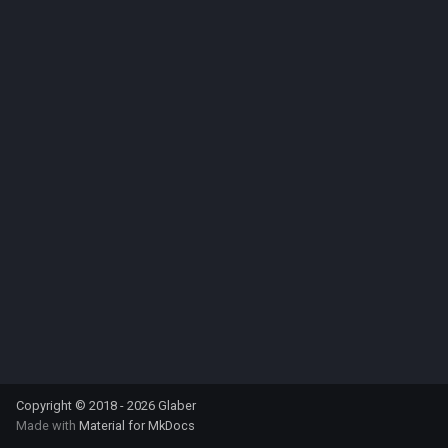
s
Releasenotes
e
Правила разработки
a
r
c
h
i
n
g
Copyright © 2018 - 2026 Glaber
Made with
Material for MkDocs