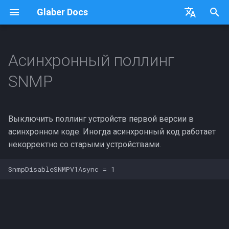
Glaber Docs
T
English
y
Russian
Асинхронный поллинг
Документация
Documentation (translation in
Администрирование Glab
Ключевые функции и
p
SNMP
progress)
подсистемы Glaber
e
Общая информация
Внутренний мониторинг
Features
API
t
Выключить поллинг устройств первой версии в
Установка
o
асинхронном коде. Иногда асинхронный код работает
Препроцессинг
Эксплуатация
некорректно со старыми устройствами.
s
t
Возможности
a
Расширить возможности
r
t
Примеры использования